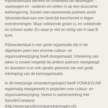
Rijkswaterstaat beheert en ontwikkelt de rijkswegen, -
vaarwegen en –wateren en zetten in op een duurzame
leefomgeving. Samen met uitvoerende partners werkt
rijkswaterstaat aan een land dat beschermd is tegen
overstromingen. Waar voldoende groen is, en voldoende
en schoon water. En waar je vlot en veilig van A naar B
kunt.
Rijkswaterstaat is een grote organisatie die in de
afgelopen jaren een enorme cultuur- en
organisatiewijziging heeft doorgemaakt. Uitvoering van
taken is zoveel mogelijk bij andere partners neergelegd
en daardoor is er ook sprake geweest van een grote
inkrimping van de kernorganisatie.
In dit meerjarige veranderingstraject heeft VONK&VLAM
regelmatig meegewerkt in projecten voor cultuur- en
organisatiewijziging. Veelal in samenwerking met
SpruitInCompany
(http://www.spruitincompanytrainingen.nl/).