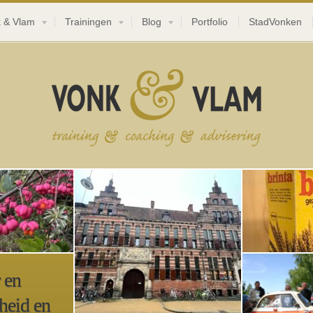
 & Vlam
Trainingen
Blog
Portfolio
StadVonken
Jeneverbesroute
Verstilde Glorie – Een
De Dames o
historische wandeling door
Scholten
verborgen pracht
Het is een gro
Stap mee in het verleden en ontdek
Ze...
de verborgen weelde van de
Bunkercom
 en
Groninger stadspaleizen.Tijdens
Wünsdorf
heid en
deze bijzondere thematische
“Zeppelin”