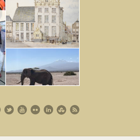
Groningen rond het thema ‘Verstilde
Glorie’. Een tocht door de
geschiedenis van de Groningse
Stadspaleizen. Borgheren...
Werken in Tanzania
Van 20 januari tot 1 februari van...