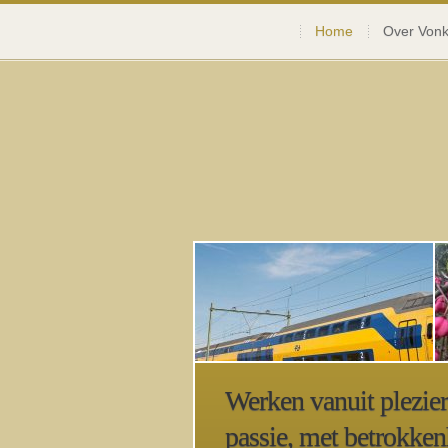
Home
Over Vonk
De Zuster en de Machinist
Wat het begin van een mooie...
Werken vanuit plezier
passie, met betrokken