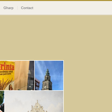
Gharp
Contact
p zoek naar
StadVonken:
Wandelen of
fietsen...
ep van 8 vrouwen.
plex
Verstilde Glorie
Een wandeling door de Stad