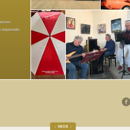
wandeling ‘Verstilde...
Voorjaarsschoonmaak
Kom laat ons gaan
met een
Noorderplantsoen
 organisatie.
Het is een zonnige zondagmiddag.
Jawel, 1 april. Maar de...
Met de auto naar het kerkje van
Klein Wetsinge. Deels omdat Ineke
Blankenspoor daar haar eerste...
↓ MEER ↓