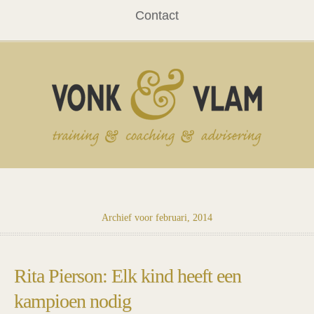
Contact
Archief voor februari, 2014
Rita Pierson: Elk kind heeft een
kampioen nodig