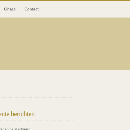
Gharp
Contact
nte berichten
ter en de Machinist