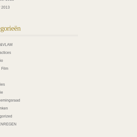
r 2013
gorieën
K&VLAM
actices
Go
 Film
ies
tie
nemingsraad
nken
gorized
ENREGEN