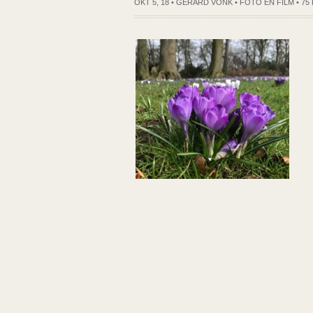
OKT 5, 18 • GERARD VONK •
FOTO EN FILM
•
75