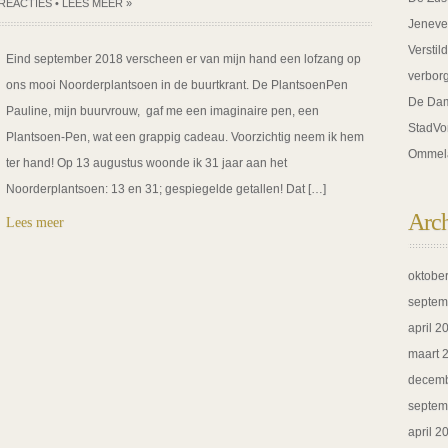
 REACTIES
•
LEES MEER »
Jeneve
Verstil
Eind september 2018 verscheen er van mijn hand een lofzang op
verbor
ons mooi Noorderplantsoen in de buurtkrant. De PlantsoenPen
De Dam
Pauline, mijn buurvrouw, gaf me een imaginaire pen, een
StadVo
Plantsoen-Pen, wat een grappig cadeau. Voorzichtig neem ik hem
Ommel
ter hand! Op 13 augustus woonde ik 31 jaar aan het
Noorderplantsoen: 13 en 31; gespiegelde getallen! Dat […]
Arc
Lees meer
oktobe
septem
april 2
maart 
decemb
septem
april 2