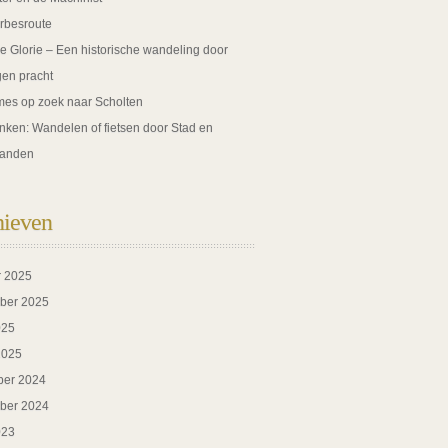
rbesroute
de Glorie – Een historische wandeling door
gen pracht
es op zoek naar Scholten
nken: Wandelen of fietsen door Stad en
anden
hieven
r 2025
ber 2025
025
2025
er 2024
ber 2024
023