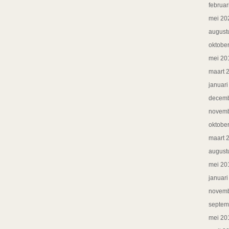
februar
mei 20
august
oktobe
mei 20
maart 
januar
decemb
novemb
oktobe
maart 
august
mei 20
januar
novemb
septem
mei 20