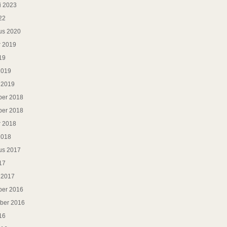
i 2023
22
us 2020
r 2019
19
2019
i 2019
er 2018
er 2018
r 2018
2018
us 2017
17
i 2017
er 2016
ber 2016
16