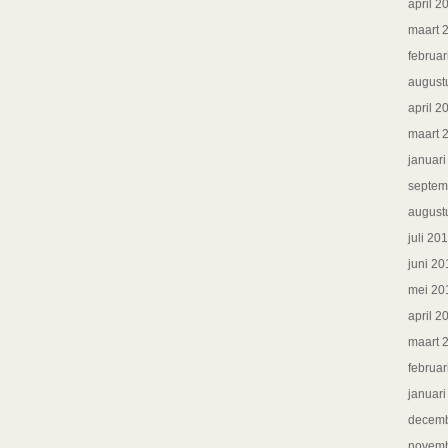
april 2
maart 
februar
august
april 2
maart 
januar
septem
august
juli 20
juni 20
mei 20
april 2
maart 
februar
januar
decemb
novemb