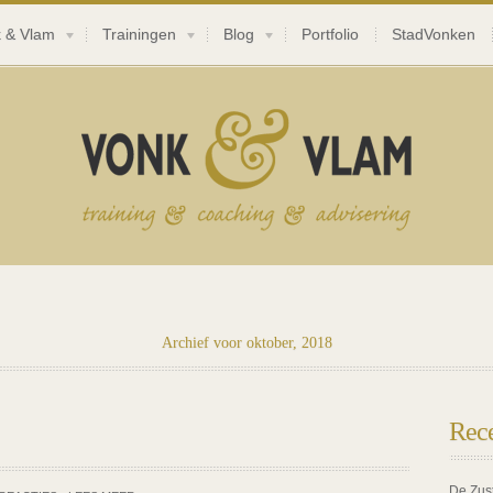
 & Vlam
Trainingen
Blog
Portfolio
StadVonken
Archief voor oktober, 2018
Rece
De Zus