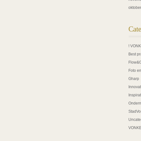
oktobe
Cate
! VON
Best pr
Flow&
Foto en
Gharp
Innovat
Inspira
Onder
StadVo
Uncate
VONK