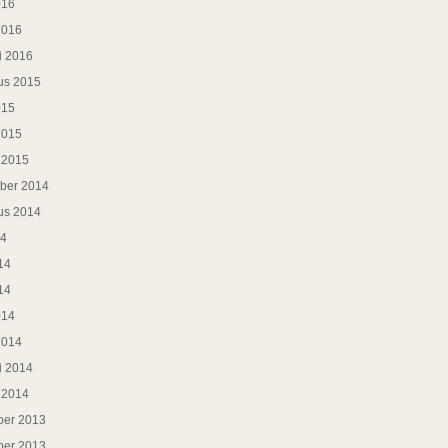
016
2016
i 2016
us 2015
015
2015
i 2015
ber 2014
us 2014
14
14
14
014
2014
i 2014
i 2014
er 2013
er 2013