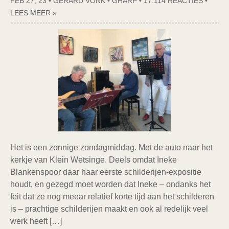
FEB 27, 23 • GERARD VONK •
GHARP
•
17.114 REACTIES
•
LEES MEER »
Het is een zonnige zondagmiddag. Met de auto naar het
kerkje van Klein Wetsinge. Deels omdat Ineke
Blankenspoor daar haar eerste schilderijen-expositie
houdt, en gezegd moet worden dat Ineke – ondanks het
feit dat ze nog meear relatief korte tijd aan het schilderen
is – prachtige schilderijen maakt en ook al redelijk veel
werk heeft […]