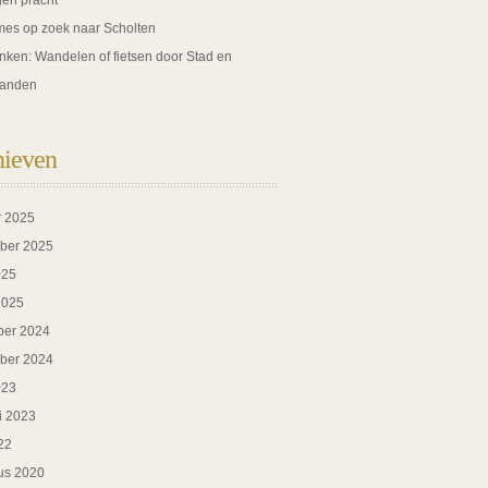
gen pracht
es op zoek naar Scholten
nken: Wandelen of fietsen door Stad en
anden
hieven
r 2025
ber 2025
025
2025
er 2024
ber 2024
023
i 2023
22
us 2020