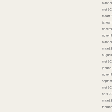
oktobe
mei 20
maart 
januar
decemb
novemb
oktobe
maart 
august
mei 20
januar
novemb
septem
mei 20
april 2
maart 
februar