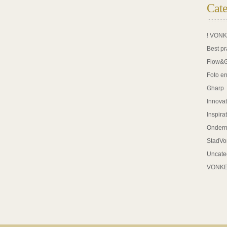
Cate
! VON
Best pr
Flow&
Foto en
Gharp
Innovat
Inspira
Onder
StadVo
Uncate
VONK