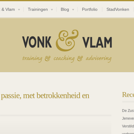
 & Vlam
Trainingen
Blog
Portfolio
StadVonken
 passie, met betrokkenheid en
Rece
De Zus
Jeneve
Verstil
VOOR