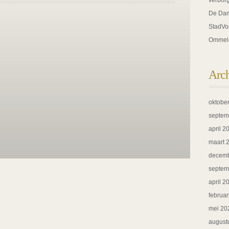
verbor
WERKEN
De Dam
ANUIT
StadVo
LEZIER
Ommel
EN
ASSIE,
MET
Arc
BETROKKENHEID
EN
oktobe
IEUWSGIERIGHEID.
septem
april 2
maart 
decemb
septem
april 2
februar
mei 20
august