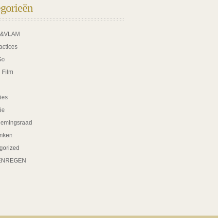
gorieën
K&VLAM
actices
Go
 Film
ies
tie
nemingsraad
nken
gorized
ENREGEN