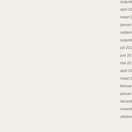
august
april 2
maart 
januar
septem
august
juli 20
juni 20
mei 20
april 2
maart 
februar
januar
decemb
novemb
oktobe