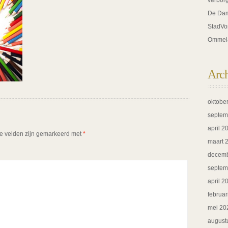
verbor
De Dam
StadVo
Ommel
Arc
oktobe
septem
april 2
te velden zijn gemarkeerd met
*
maart 
decemb
septem
april 2
februar
mei 20
august