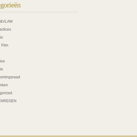
gorieën
K&VLAM
actices
Go
 Film
ies
tie
nemingsraad
nken
gorized
ENREGEN