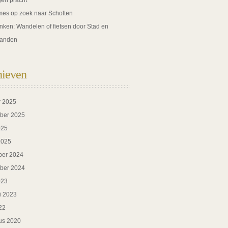
gen pracht
es op zoek naar Scholten
nken: Wandelen of fietsen door Stad en
anden
hieven
r 2025
ber 2025
025
2025
er 2024
ber 2024
023
i 2023
22
us 2020