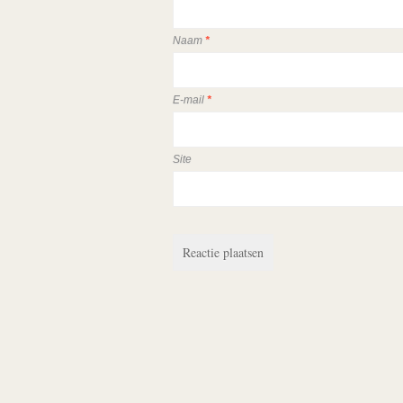
Naam
*
E-mail
*
Site