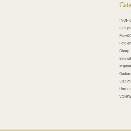
Cate
! VON
Best pr
Flow&
Foto en
Gharp
Innovat
Inspira
Onder
StadVo
Uncate
VONK