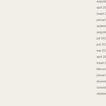
august
april 2
maart 
januar
septem
august
juli 20
juni 20
mei 20
april 2
maart 
februar
januar
decemb
novemb
oktobe