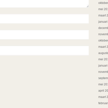
oktobe
mei 20
maart 
januar
decemb
novemb
oktobe
maart 
august
mei 20
januar
novemb
septem
mei 20
april 2
maart 
februar