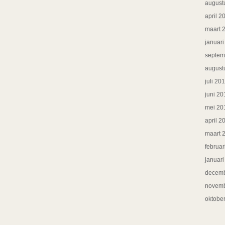
august
april 2
maart 
januar
septem
august
juli 20
juni 20
mei 20
april 2
maart 
februar
januar
decemb
novemb
oktobe