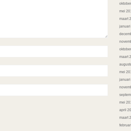
oktobe
mei 20
maart 
januar
decemb
novemb
oktobe
maart 
august
mei 20
januar
novemb
septem
mei 20
april 2
maart 
februar