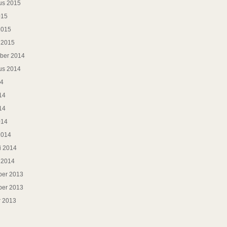
us 2015
015
2015
i 2015
ber 2014
us 2014
14
14
14
014
2014
i 2014
i 2014
er 2013
er 2013
r 2013