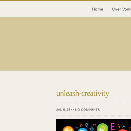
Home
Over Vonk
unleash-creativity
JAN 5, 15 • •
NO COMMENTS