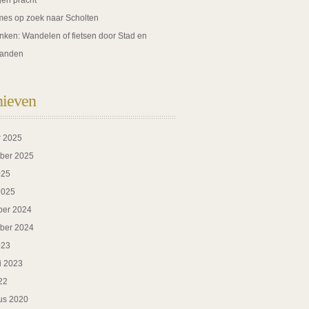
gen pracht
es op zoek naar Scholten
nken: Wandelen of fietsen door Stad en
anden
hieven
r 2025
ber 2025
025
2025
er 2024
ber 2024
023
i 2023
22
us 2020