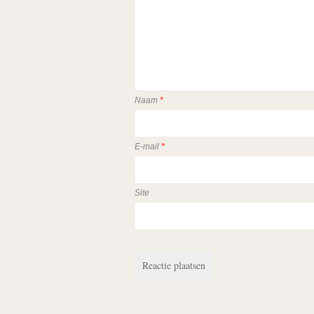
Naam
*
E-mail
*
Site