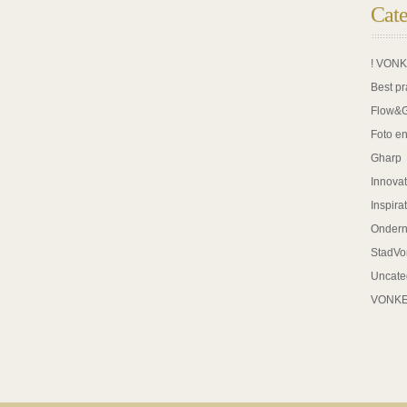
Cate
! VON
Best pr
Flow&
Foto en
Gharp
Innovat
Inspira
Onder
StadVo
Uncate
VONK