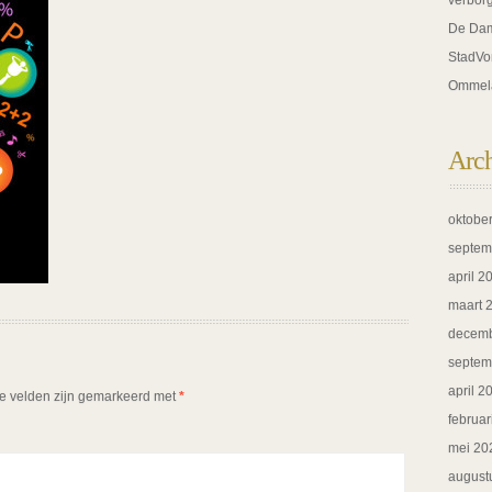
verbor
De Dam
StadVo
Ommel
Arc
oktobe
septem
april 2
maart 
decemb
septem
april 2
te velden zijn gemarkeerd met
*
februar
mei 20
august