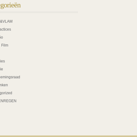
gorieën
K&VLAM
actices
Go
 Film
ies
tie
nemingsraad
nken
gorized
ENREGEN