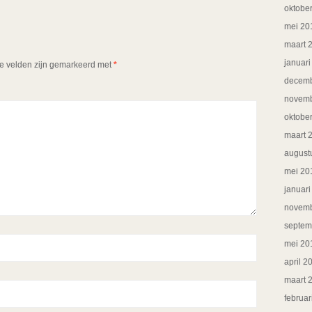
oktobe
mei 20
maart 
januar
te velden zijn gemarkeerd met
*
decemb
novemb
oktobe
maart 
august
mei 20
januar
novemb
septem
mei 20
april 2
maart 
februar