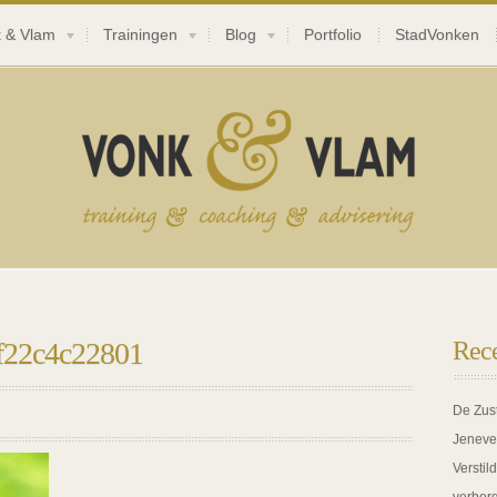
 & Vlam
Trainingen
Blog
Portfolio
StadVonken
f22c4c22801
Rece
De Zus
Jeneve
Verstil