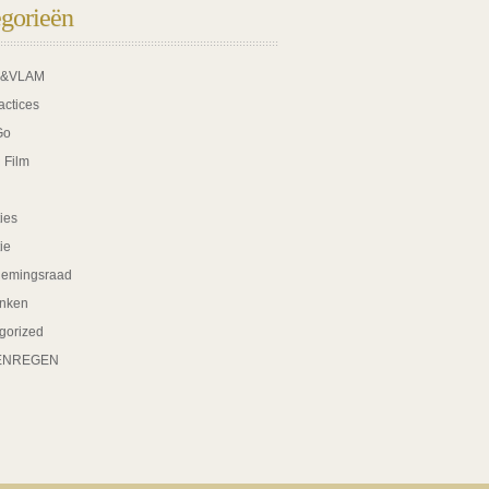
gorieën
K&VLAM
actices
Go
 Film
ies
tie
nemingsraad
nken
gorized
ENREGEN