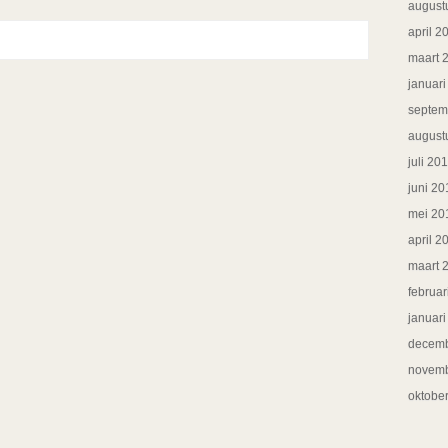
august
april 2
maart 
januar
septem
august
juli 20
juni 20
mei 20
april 2
maart 
februar
januar
decemb
novemb
oktobe