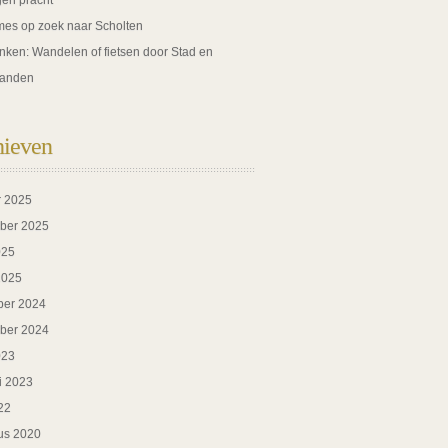
gen pracht
es op zoek naar Scholten
nken: Wandelen of fietsen door Stad en
anden
hieven
r 2025
ber 2025
025
2025
er 2024
ber 2024
023
i 2023
22
us 2020