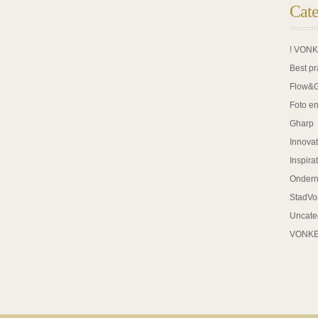
Cate
! VON
Best pr
Flow&
Foto en
Gharp
Innovat
Inspira
Onder
StadVo
Uncate
VONK