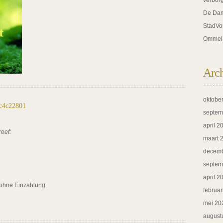
verbor
De Dam
StadVo
Ommel
Arc
oktobe
2c4c22801
septem
april 2
reef:
maart 
decemb
septem
april 2
ohne Einzahlung
februar
mei 20
august