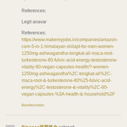
References:
Legit anavar
References:
https://www.makemyjobs.in/companies/amazon-
com-5-in-1-himalayan-shilajit-for-men-women-
1250mg-ashwagandha-tongkat-ali-maca-root-
turkesterone-80-fulvic-acid-energy-testosterone-
vitality-60-vegan-capsules-health/?-women-
1250mg-ashwagandha%2C-tongkat-ali%2C-
maca-root-&-turkesterone-80%25-fulvic-acid-
energy%2C-testosterone-&-vitality%2C-60-
vegan-capsules-%3A-health-&-household%2F
Beantwoorden