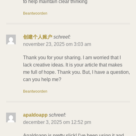
to help maintain clear thinking
Beantwoorden
创建个人账户
schreef:
november 23, 2025 om 3:03 am
Thank you for your sharing. I am worried that I
lack creative ideas. It is your article that makes
me full of hope. Thank you. But, I have a question,
can you help me?
Beantwoorden
apaldoapp
schreef:
december 3, 2025 om 12:52 pm
Apaldoapp is pretty slick! I’ve been using it and