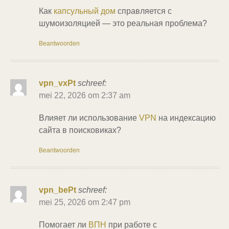
Как
капсульный дом
справляется с
шумоизоляцией — это реальная проблема?
Beantwoorden
vpn_vxPt
schreef:
mei 22, 2026 om 2:37 am
Влияет ли использование
VPN
на индексацию
сайта в поисковиках?
Beantwoorden
vpn_bePt
schreef:
mei 25, 2026 om 2:47 pm
Помогает ли
ВПН
при работе с