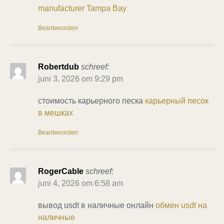
manufacturer Tampa Bay
Beantwoorden
Robertdub
schreef:
juni 3, 2026 om 9:29 pm
стоимость карьерного песка
карьерный песок
в мешках
Beantwoorden
RogerCable
schreef:
juni 4, 2026 om 6:58 am
вывод usdt в наличные онлайн
обмен usdt на
наличные