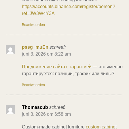
https://accounts.binance.com/register/person?
ref=JW3W4Y3A
Beantwoorden
pssg_muEn
schreef:
juni 3, 2026 om 8:22 am
Продвижение сайта с гарантией
— что именно
гарантируется: позиции, трафик или лиды?
Beantwoorden
Thomascub
schreef:
juni 3, 2026 om 6:58 pm
Custom-made cabinet furniture
custom cabinet