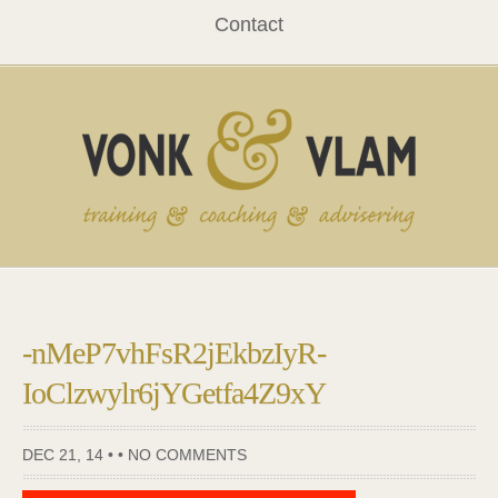
Contact
-nMeP7vhFsR2jEkbzIyR-
IoClzwylr6jYGetfa4Z9xY
DEC 21, 14 • •
NO COMMENTS