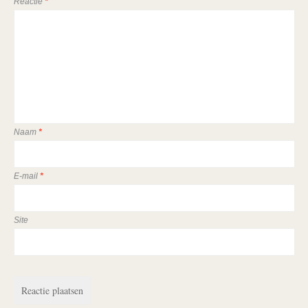
Reactie
*
Naam
*
E-mail
*
Site