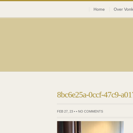
Home
Over Vonk
8bc6e25a-0ccf-47c9-a0
FEB 27, 23 • •
NO COMMENTS