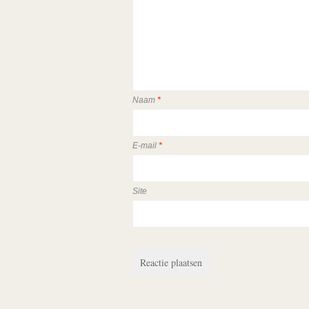
Naam
*
E-mail
*
Site