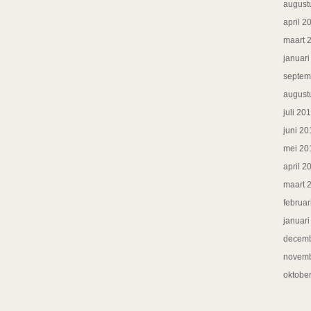
august
april 2
maart 
januar
septem
august
juli 20
juni 20
mei 20
april 2
maart 
februar
januar
decemb
novemb
oktobe