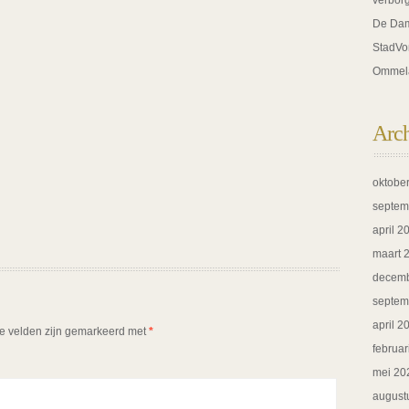
verbor
De Dam
StadVo
Ommel
Arc
oktobe
septem
april 2
maart 
decemb
septem
april 2
te velden zijn gemarkeerd met
*
februar
mei 20
august