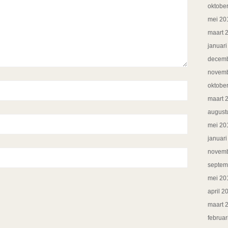
oktobe
mei 20
maart 
januar
decemb
novemb
oktobe
maart 
august
mei 20
januar
novemb
septem
mei 20
april 2
maart 
februar