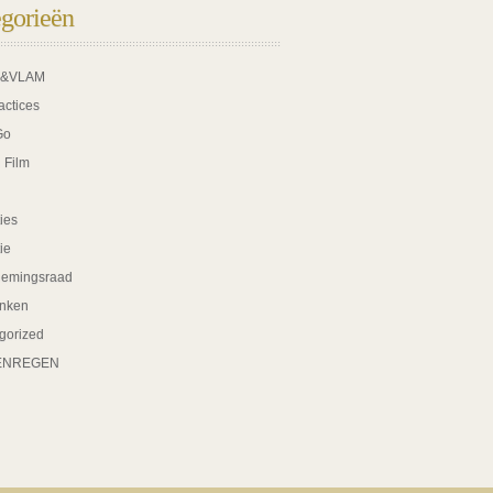
gorieën
K&VLAM
actices
Go
 Film
ies
tie
nemingsraad
nken
gorized
ENREGEN