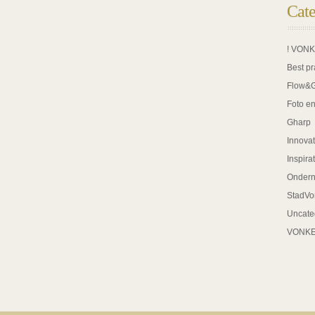
Cate
! VON
Best pr
Flow&
Foto en
Gharp
Innovat
Inspira
Onder
StadVo
Uncate
VONK