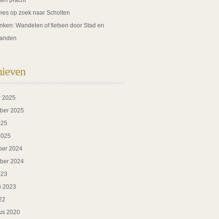
gen pracht
es op zoek naar Scholten
nken: Wandelen of fietsen door Stad en
anden
hieven
r 2025
ber 2025
025
2025
er 2024
ber 2024
023
i 2023
22
us 2020