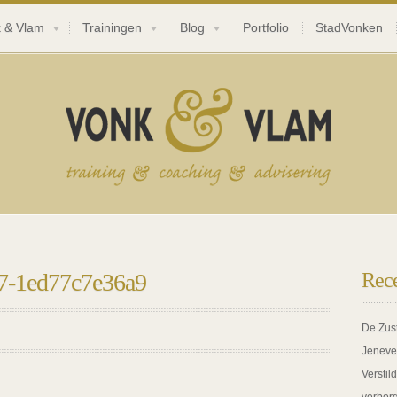
 & Vlam
Trainingen
Blog
Portfolio
StadVonken
17-1ed77c7e36a9
Rece
De Zus
Jeneve
Verstil