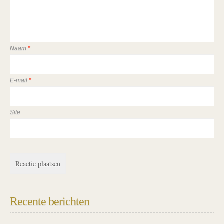
Naam
*
E-mail
*
Site
Recente berichten