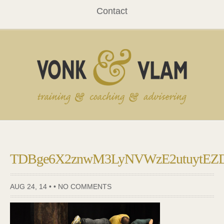
Contact
TDBge6X2znwM3LyNVWzE2utuytEZD
AUG 24, 14 • •
NO COMMENTS