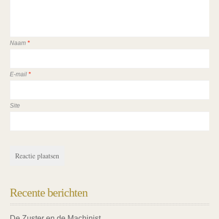
Naam
*
E-mail
*
Site
Recente berichten
De Zuster en de Machinist