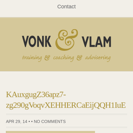
Contact
KAuxgugZ36apz7-
zg290gVoqvXEHHERCaEijQQH1IuE
APR 29, 14 • •
NO COMMENTS