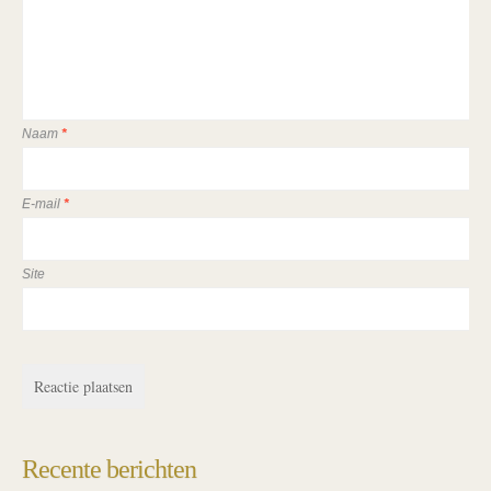
Naam
*
E-mail
*
Site
Recente berichten