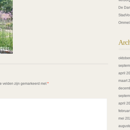
verbor
De Dam
StadVo
Ommel
Arc
oktobe
septem
april 2
maart 
te velden zijn gemarkeerd met
*
decemb
septem
april 2
februar
mei 20
august