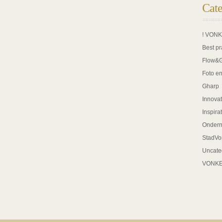
Cate
! VON
Best pr
Flow&
Foto en
Gharp
Innovat
Inspira
Onder
StadVo
Uncate
VONK