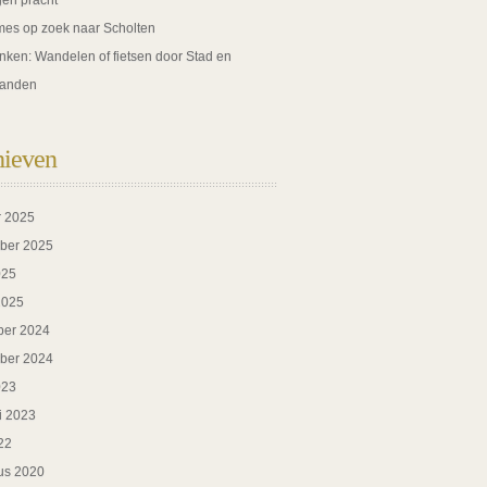
gen pracht
es op zoek naar Scholten
nken: Wandelen of fietsen door Stad en
anden
hieven
r 2025
ber 2025
025
2025
er 2024
ber 2024
023
i 2023
22
us 2020