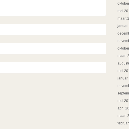
oktobe
mei 20
maart 
januar
decemb
novemb
oktobe
maart 
august
mei 20
januar
novemb
septem
mei 20
april 2
maart 
februar