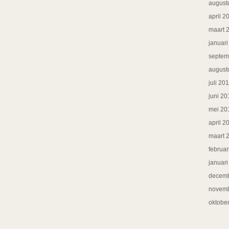
august
april 2
maart 
januar
septem
august
juli 20
juni 20
mei 20
april 2
maart 
februar
januar
decemb
novemb
oktobe