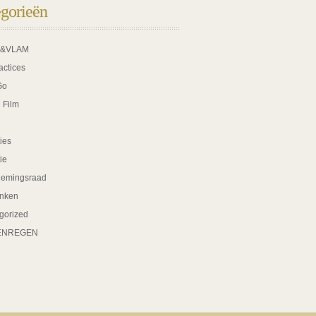
gorieën
K&VLAM
actices
Go
 Film
ies
tie
nemingsraad
nken
gorized
ENREGEN