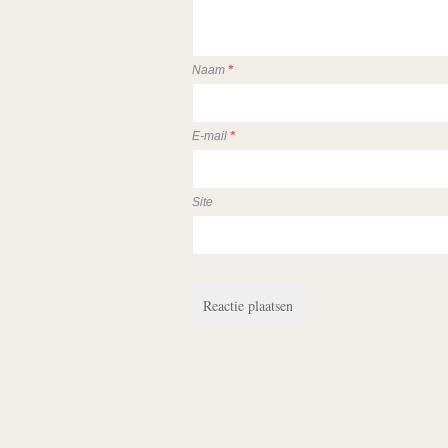
Naam
*
E-mail
*
Site