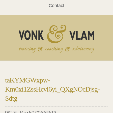
Contact
taKYMGWxpw-
Km0xi1ZssHcvl6yi_QXgNOcDjsg-
Sdtg
OKT 28, 14 • •
NO COMMENTS