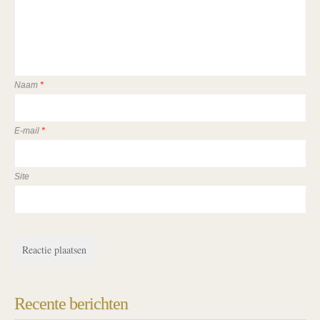
Naam
*
E-mail
*
Site
Recente berichten