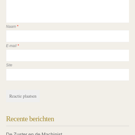
Naam
*
E-mail
*
Site
Recente berichten
De Zuster en de Machinist