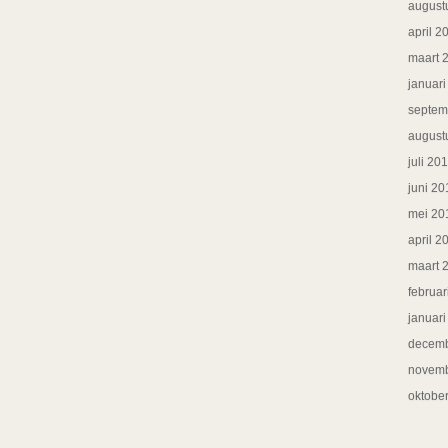
august
april 2
maart 
januar
septem
august
juli 20
juni 20
mei 20
april 2
maart 
februar
januar
decemb
novemb
oktobe