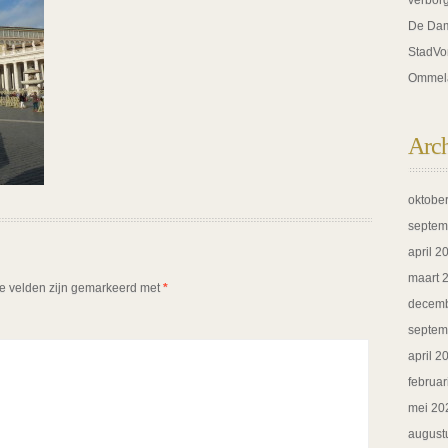
verbor
De Dam
StadVo
Ommel
Arc
oktobe
septem
april 2
maart 
te velden zijn gemarkeerd met
*
decemb
septem
april 2
februar
mei 20
august