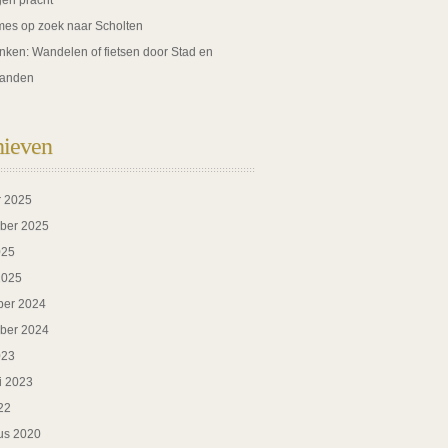
gen pracht
es op zoek naar Scholten
nken: Wandelen of fietsen door Stad en
anden
hieven
r 2025
ber 2025
025
2025
er 2024
ber 2024
023
i 2023
22
us 2020