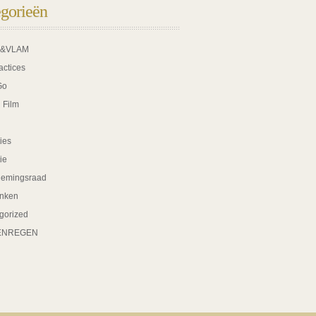
gorieën
K&VLAM
actices
Go
 Film
ies
tie
nemingsraad
nken
gorized
ENREGEN