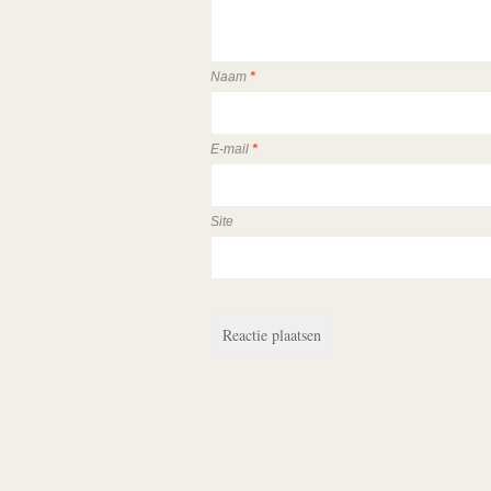
Naam
*
E-mail
*
Site