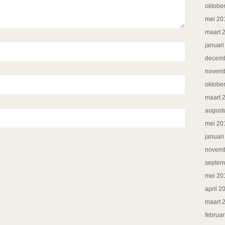
oktobe
mei 20
maart 
januar
decemb
novemb
oktobe
maart 
august
mei 20
januar
novemb
septem
mei 20
april 2
maart 
februar