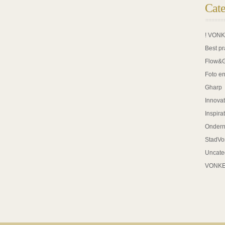
Cate
! VON
Best pr
Flow&
Foto en
Gharp
Innovat
Inspira
Onder
StadVo
Uncate
VONK