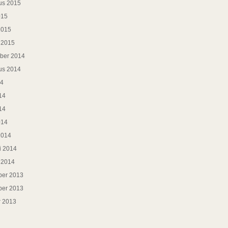
us 2015
015
2015
i 2015
ber 2014
us 2014
14
14
14
014
2014
i 2014
i 2014
er 2013
er 2013
r 2013