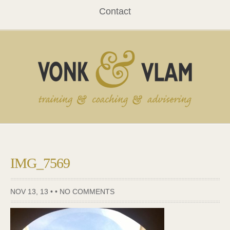
Contact
IMG_7569
NOV 13, 13 • •
NO COMMENTS