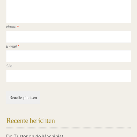
Naam
*
E-mail
*
Site
Recente berichten
De Zuster en de Machinist