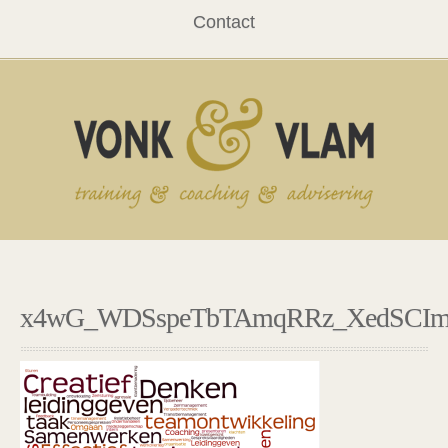
Contact
x4wG_WDSspeTbTAmqRRz_XedSCImx