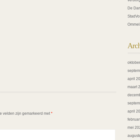
verbor
De Dam
StadVo
Ommel
Arc
oktobe
septem
april 2
maart 
decemb
septem
april 2
te velden zijn gemarkeerd met
*
februar
mei 20
august