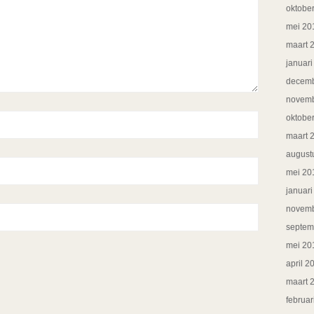
oktobe
mei 20
maart 
januar
decemb
novemb
oktobe
maart 
august
mei 20
januar
novemb
septem
mei 20
april 2
maart 
februar