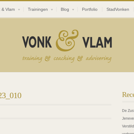
 & Vlam
Trainingen
Blog
Portfolio
StadVonken
123_010
Rece
De Zus
Jeneve
Verstil