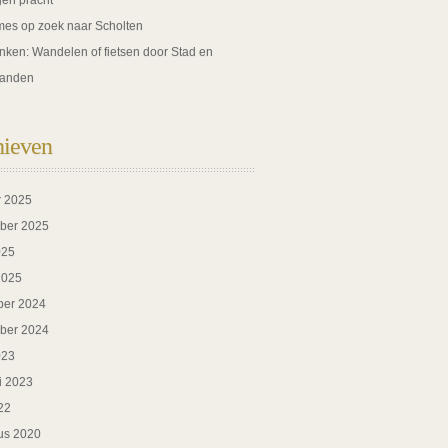
gen pracht
es op zoek naar Scholten
nken: Wandelen of fietsen door Stad en
anden
hieven
r 2025
ber 2025
025
2025
er 2024
ber 2024
023
i 2023
22
us 2020