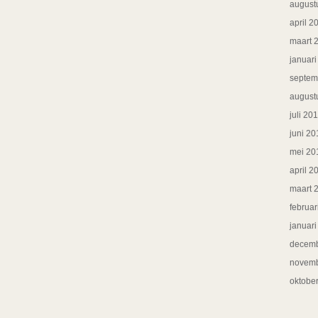
august
april 2
maart 
januar
septem
august
juli 20
juni 20
mei 20
april 2
maart 
februar
januar
decemb
novemb
oktobe