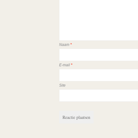
Naam
*
E-mail
*
Site