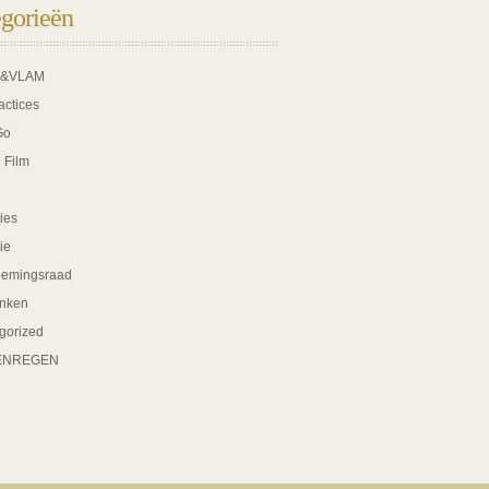
gorieën
K&VLAM
actices
Go
 Film
ies
tie
nemingsraad
nken
gorized
ENREGEN