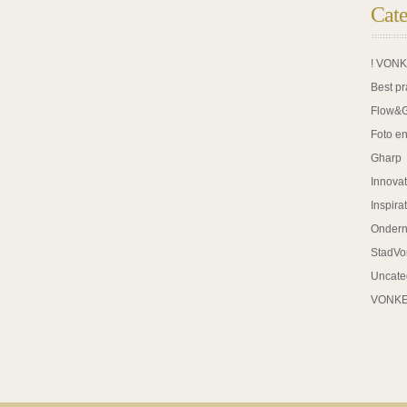
Cate
! VON
Best pr
Flow&
Foto en
Gharp
Innovat
Inspira
Onder
StadVo
Uncate
VONK