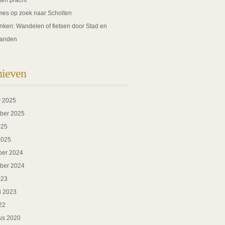
gen pracht
es op zoek naar Scholten
nken: Wandelen of fietsen door Stad en
anden
hieven
r 2025
ber 2025
025
2025
er 2024
ber 2024
023
i 2023
22
us 2020