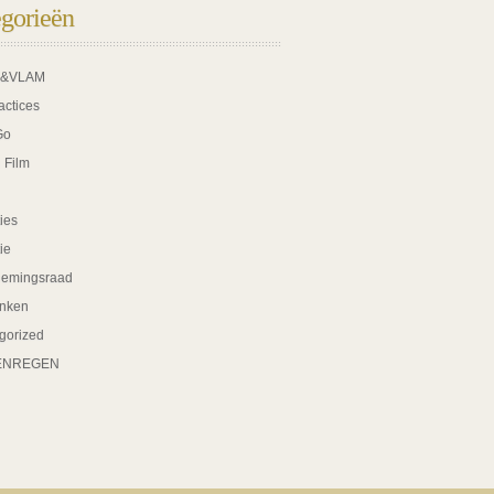
gorieën
K&VLAM
actices
Go
 Film
ies
tie
nemingsraad
nken
gorized
ENREGEN