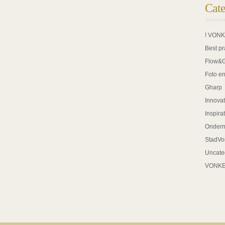
Cate
! VON
Best pr
Flow&
Foto en
Gharp
Innovat
Inspira
Onder
StadVo
Uncate
VONK