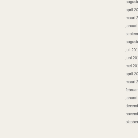
august
april 2
maart 
januar
septem
august
juli 20
juni 20
mei 20
april 2
maart 
februar
januar
decemb
novemb
oktobe