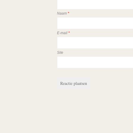
Naam
*
E-mail
*
Site