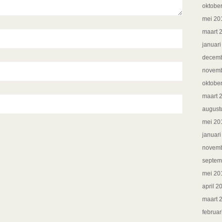
oktobe
mei 20
maart 
januar
decemb
novemb
oktobe
maart 
august
mei 20
januar
novemb
septem
mei 20
april 2
maart 
februar