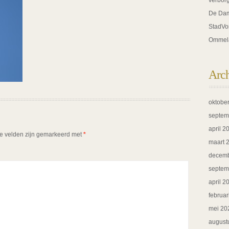
verbor
De Dam
StadVo
Ommel
Arc
oktobe
septem
april 2
te velden zijn gemarkeerd met
*
maart 
decemb
septem
april 2
februar
mei 20
august