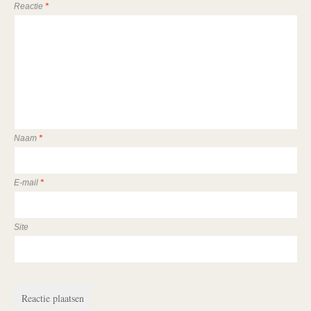
Reactie
*
Naam
*
E-mail
*
Site