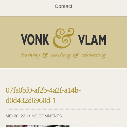
Contact
07fa0bf0-af2b-4a2f-a14b-
d0d432d6960d-1
MEI 26, 22 • •
NO COMMENTS