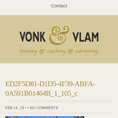
Contact
ED2F5D81-D1D5-4F39-ABFA-
0A591B01464B_1_105_c
FEB 14, 23 • •
NO COMMENTS