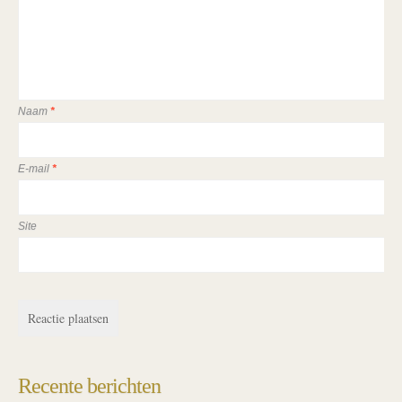
Naam
*
E-mail
*
Site
Recente berichten