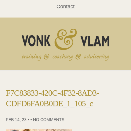
Contact
F7C83833-420C-4F32-8AD3-
CDFD6FA0B0DE_1_105_c
FEB 14, 23 • •
NO COMMENTS