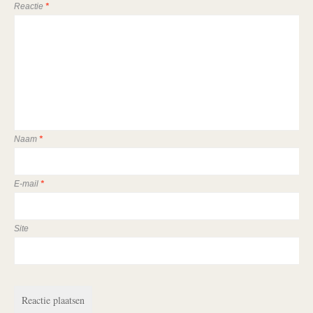
Reactie
*
Naam
*
E-mail
*
Site