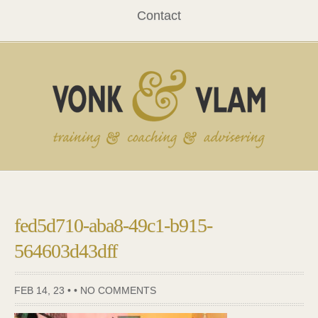
Contact
fed5d710-aba8-49c1-b915-
564603d43dff
FEB 14, 23 • •
NO COMMENTS