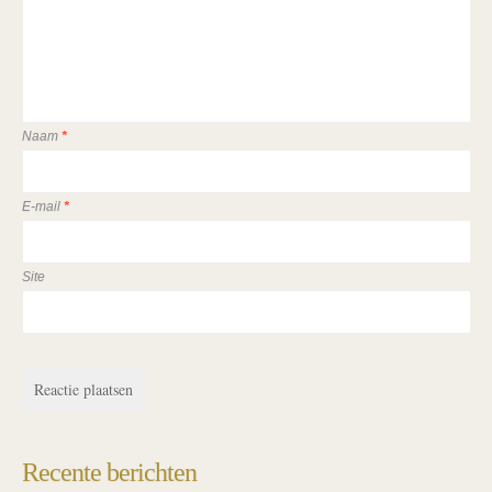
Naam
*
E-mail
*
Site
Recente berichten