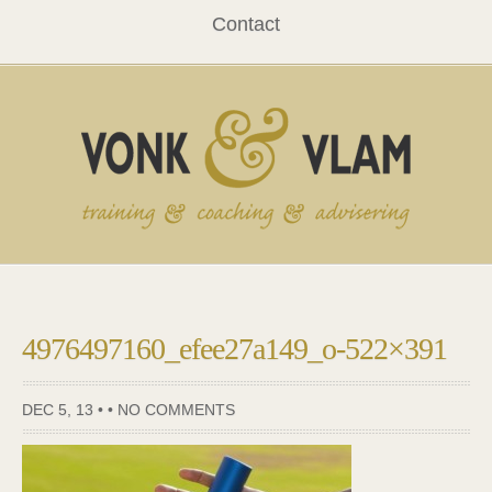
Contact
4976497160_efee27a149_o-522×391
DEC 5, 13 • •
NO COMMENTS