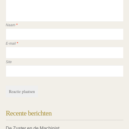
Naam
*
E-mail
*
Site
Recente berichten
De Zuster en de Machinist