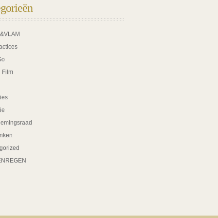
gorieën
K&VLAM
actices
Go
 Film
ies
tie
nemingsraad
nken
gorized
ENREGEN