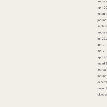
august
april 2
maart 
januar
septem
august
juli 20
juni 20
mei 20
april 2
maart 
februar
januar
decemb
novemb
oktobe