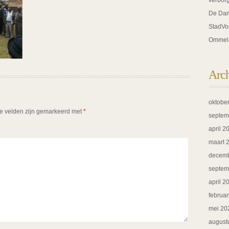
verbor
De Dam
StadVo
Ommel
Arc
oktobe
te velden zijn gemarkeerd met
*
septem
april 2
maart 
decemb
septem
april 2
februar
mei 20
august