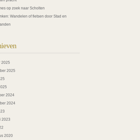
gen pracht
es op zoek naar Scholten
nken: Wandelen of fietsen door Stad en
anden
hieven
r 2025
ber 2025
025
2025
er 2024
ber 2024
023
i 2023
22
us 2020