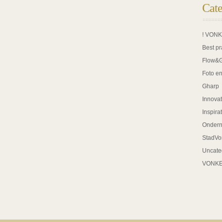
Cate
! VON
Best pr
Flow&
Foto en
Gharp
Innovat
Inspira
Onder
StadVo
Uncate
VONK