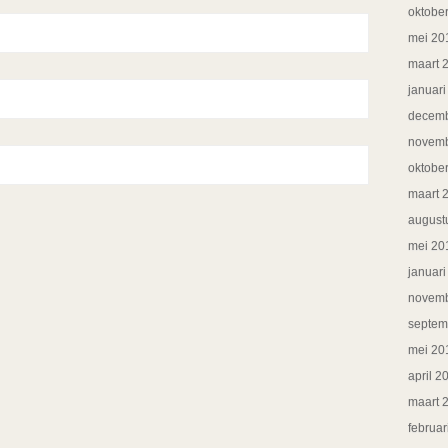
oktobe
mei 20
maart 
januar
decemb
novemb
oktobe
maart 
august
mei 20
januar
novemb
septem
mei 20
april 2
maart 
februar