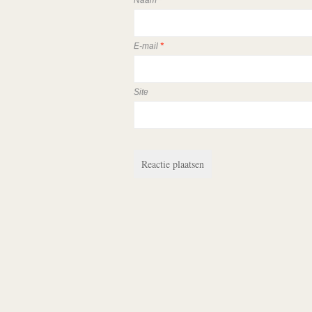
Naam
*
E-mail
*
Site