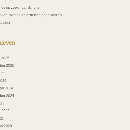
gen pracht
es op zoek naar Scholten
nken: Wandelen of fietsen door Stad en
anden
hieven
r 2025
ber 2025
025
2025
er 2024
ber 2024
023
i 2023
22
us 2020