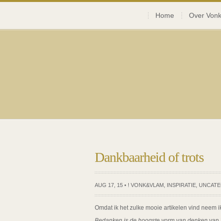
Home
Over Vonk
Dankbaarheid of trots
AUG 17, 15 •
! VONK&VLAM
,
INSPIRATIE
,
UNCATE
Omdat ik het zulke mooie artikelen vind neem ik
Bedanken is de hoogste vorm van denken
van 