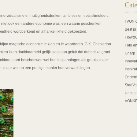
Cate
e individualisme en nuttigheidsdenken, ambities en trots stimuleert,
! VON
er niet ook een andere economie was, een waarin geschenken
Best pr
endheid wordt erkend en afhankelijkheid gekoesterd.
Flow&
bijna magische economie te zien en te waarderen. G.K. Chesterton
Foto en
ken is en dankbaarheid gelijk staat aan geluk dat dubbel zo groot
Gharp
ankbare aard beschouwen wel hun inspanningen als groots, maar
Innovat
men, maar wel op een prettige manier hun verwachtingen.
Inspira
Onder
StadVo
Uncate
VONK