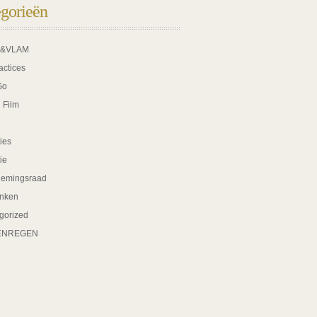
gorieën
K&VLAM
actices
Go
 Film
ies
tie
nemingsraad
nken
gorized
ENREGEN