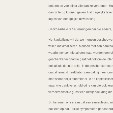
betalen en veel rijker zijn dan ze verdienen.
dan zij terug kunnen geven. Het dagelijks leve
logica van een gelijke uitwisseling.
Dankbaarheid is het vermogen om die andere, 
Het kapitalisme wil dat we mensen beschouwen
willen maximaliseren. Mensen met een dankba
waarin mensen niet alleen maar worden gemot
geschenkeneconomie gaat het ook om de intenti
ook al lukt dat niet altijd. In de geschenkenec
omdat iemand heeft laten zien dat hij meer om
maatschappelijk bindmiddel. In de kapitalisti
maar wie dank verschuldigd is kan die ook teru
veroorzaakt elke gunst een uitdijende kring 
Dit herinnert ons eraan dat een samenleving ni
ook een op natuurlijke sympathieën gebaseerde,