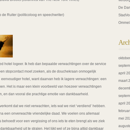
verbor
De Dam
 de Ruiter (politicoloog en speechwriter)
StadVo
Ommel
Arc
oktobe
oed hotel logeer. Ik heb dan bepaalde verwachtingen over de service
septem
 een stopcontact moet zoeken, als de douchekraan onmogelijk
april 2
en eenvoudiger hotel, want daarvan heb ik lagere verwachtingen: een
maart 
omen. Het is maar een klein voorbeeld van hoezeer verwachtingen
decemb
 en dan vooral die prachtige emotie van dankbaarheid.
septem
april 2
erkomt dat we niet verwachten, iets wat we niet ‘verdiend’ hebben.
februar
 na een onverwachte vriendelijke daad. We voelen ons allemaal
mei 20
behoedt voor een vergissing of ons iets te eten brengt als we ziek
august
nkbaarheid uit te stralen. Het lijkt wel of ze bijna altijd dankbaar