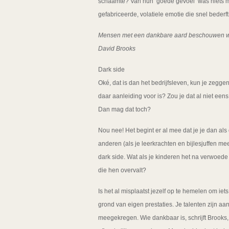
schaamte? Van hun ‘goede gevoel’ was niets me
gefabriceerde, volatiele emotie die snel bederft
Mensen met een dankbare aard beschouwen wel 
David Brooks
Dark side
Oké, dat is dan het bedrijfsleven, kun je zeggen.
daar aanleiding voor is? Zou je dat al niet een
Dan mag dat toch?
Nou nee! Het begint er al mee dat je je dan als 
anderen (als je leerkrachten en bijlesjuffen m
dark side. Wat als je kinderen het na verwoed
die hen overvalt?
Is het al misplaatst jezelf op te hemelen om iet
grond van eigen prestaties. Je talenten zijn 
meegekregen. Wie dankbaar is, schrijft Brooks, 