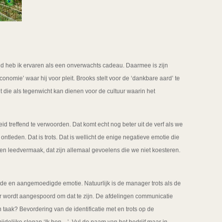
 heb ik ervaren als een onverwachts cadeau. Daarmee is zijn
omie’ waar hij voor pleit. Brooks stelt voor de ‘dankbare aard’ te
t die als tegenwicht kan dienen voor de cultuur waarin het
 treffend te verwoorden. Dat komt echt nog beter uit de verf als we
ntleden. Dat is trots. Dat is wellicht de enige negatieve emotie die
 en leedvermaak, dat zijn allemaal gevoelens die we niet koesteren.
erde en aangemoedigde emotie. Natuurlijk is de manager trots als de
 wordt aangespoord om dat te zijn. De afdelingen communicatie
n taak? Bevordering van de identificatie met en trots op de