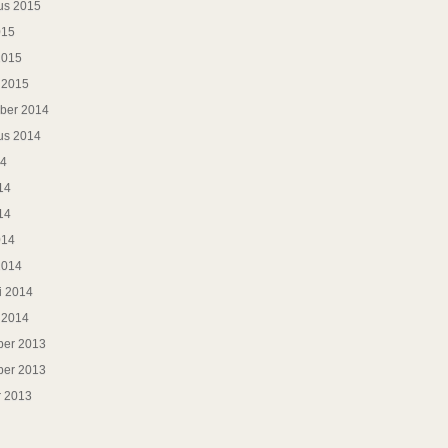
us 2015
015
2015
i 2015
ber 2014
us 2014
14
14
14
014
2014
i 2014
i 2014
er 2013
er 2013
r 2013