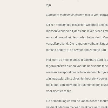
zijn.
Dankbare mensen koesteren niet te veel verw
Dit zijn mensen die misschien wel grote ambit
mensen verwerven tijdens hun leven steeds m
en voorkomendheid te worden behandeld. Maar
vanzelfsprekend. Die reageren welhaast kinderl
iemand anders of op alweer een zonnige dag.
Het loont de moeite om zo’n dankbare aard te o
tegenwicht kan dienen voor de heersende teneur 
mensen aanspoort om zelfvoorzienend te zijn 
zijn ingesteld, zijn zich echter heel sterk bewu
het ideaal van individuele autonomie een illus
veel slechter af zijn.
De primaire logica van de kapitalistische meritocr
verdient. Mensen met een dankbare aard denke