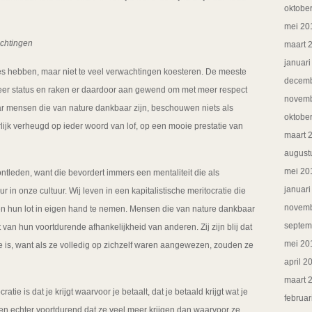
oktobe
mei 20
achtingen
maart 
januar
ies hebben, maar niet te veel verwachtingen koesteren. De meeste
decemb
eer status en raken er daardoor aan gewend om met meer respect
novemb
 mensen die van nature dankbaar zijn, beschouwen niets als
oktobe
ijk verheugd op ieder woord van lof, op een mooie prestatie van
maart 
august
mei 20
ntleden, want die bevordert immers een mentaliteit die als
januar
in onze cultuur. Wij leven in een kapitalistische meritocratie die
novemb
en hun lot in eigen hand te nemen. Mensen die van nature dankbaar
septem
st van hun voortdurende afhankelijkheid van anderen. Zij zijn blij dat
mei 20
ie is, want als ze volledig op zichzelf waren aangewezen, zouden ze
april 2
maart 
atie is dat je krijgt waarvoor je betaalt, dat je betaald krijgt wat je
februar
n echter voortdurend dat ze veel meer krijgen dan waarvoor ze