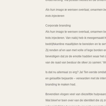
onderneming. Via positief nieuws en de onvermi
Als hun imago te wensen overlaat, omarmen be
trots injecteren
Corporate branding
Als hun imago te wensen overlaat, omarmen be
trots injecteren. Van nabij heb ik meegemaak
bedrijfskantine maaltijden te bereiden en te 
Zij renden af en aan met volle of lege borden e
bevestigen dat ze de emotie hadden waar het o
van de raad van bestuur de sfeer zo samen: ‘We zi
Is dat nu allemaal zo erg? Ja! Ten eerste omda
en gelaafde bejaarde – verwarden met de inten
branding te maken had.
Bovendien vlogen veel van diezelfde hulpvaard
Wat bleef er toen over van de identiteit die zij