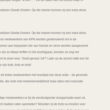
jdelijke slogan ‘Ik ben…’. Vul de naam van het bedrijf maar in.
drijven Goede Doelen. Op die manier kunnen zij een extra dosis
drijven Goede Doelen. Op die manier kunnen zij een extra dosis
t hoe medewerkers van KPN werden gestimuleerd om in de
serveren aan bejaarden die van heinde en verre werden aangevoerd.
n als ze elkaar troffen in het voorbijgaan, konden ze nog net
m te doen was: ‘Goed gevoel, hè?’ Later op de avond vatte een lid
jn trots, trots en trots’.
t de trotse medewerkers het resultaat van deze actie – de gevoede
tie, die niets met medemenselijkheid maar alles met corporate
ige medewerkers er bij de eerstvolgende reorganisatie weer uit.
 zich hadden laten aanmeten? Moesten zij de trots nu inruilen voor