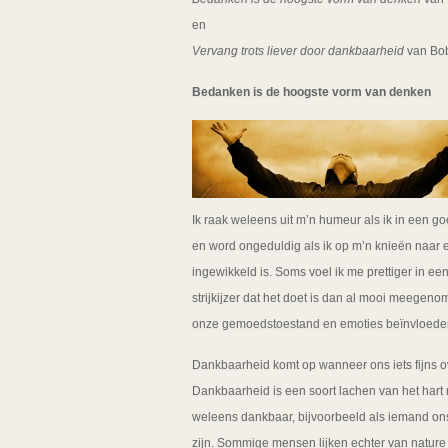
en
Vervang trots liever door dankbaarheid
van Bob
Bedanken is de hoogste vorm van denken
Ik raak weleens uit m’n humeur als ik in een g
en word ongeduldig als ik op m’n knieën naar
ingewikkeld is. Soms voel ik me prettiger in e
strijkijzer dat het doet is dan al mooi meegen
onze gemoedstoestand en emoties beïnvloeden,
Dankbaarheid komt op wanneer ons iets fijns ov
Dankbaarheid is een soort lachen van het hart
weleens dankbaar, bijvoorbeeld als iemand ons 
zijn. Sommige mensen lijken echter van nature da