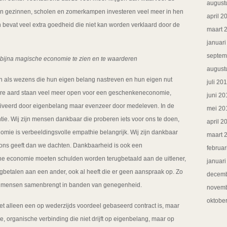
august
 Hun gezinnen, scholen en zomerkampen investeren veel meer in hen
april 2
n bevat veel extra goedheid die niet kan worden verklaard door de
maart 
januar
septem
bijna magische economie te zien en te waarderen
august
 als wezens die hun eigen belang nastreven en hun eigen nut
juli 20
re aard staan veel meer open voor een geschenkeneconomie,
juni 20
iveerd door eigenbelang maar evenzeer door medeleven. In de
mei 20
e. Wij zijn mensen dankbaar die proberen iets voor ons te doen,
april 2
onomie is verbeeldingsvolle empathie belangrijk. Wij zijn dankbaar
maart 
 ons geeft dan we dachten. Dankbaarheid is ook een
februar
sche economie moeten schulden worden terugbetaald aan de uitlener,
januar
gbetalen aan een ander, ook al heeft die er geen aanspraak op. Zo
decemb
die mensen samenbrengt in banden van genegenheid.
novemb
oktobe
et alleen een op wederzijds voordeel gebaseerd contract is, maar
 organische verbinding die niet drijft op eigenbelang, maar op