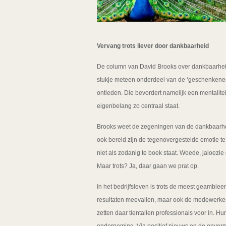
Vervang trots liever door dankbaarheid
De column van David Brooks over dankbaarheid
stukje meteen onderdeel van de ‘geschenkenecon
ontleden. Die bevordert namelijk een mentalitei
eigenbelang zo centraal staat.
Brooks weet de zegeningen van de dankbaarheid
ook bereid zijn de tegenovergestelde emotie te o
niet als zodanig te boek staat. Woede, jaloezie
Maar trots? Ja, daar gaan we prat op.
In het bedrijfsleven is trots de meest geambie
resultaten meevallen, maar ook de medewerker
zetten daar tientallen professionals voor in. Hu