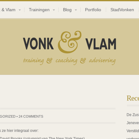
 & Vlam
Trainingen
Blog
Portfolio
StadVonken
Rece
De Zus
GORIZED
•
24 COMMENTS
Jeneve
 ze hier integraal over:
Verstil
David Brooks (columnist van The New York Times)