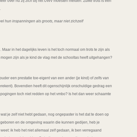
er over nu zij zich bij het UWV moesten melden. Zulke trots is een
.
hun inspanningen als groots, maar niet zichzelf
 Maar in het dagelijks leven is het toch normaal om trots te zijn als
s mogen zijn als je kind de vlag met de schooltas heeft uitgehangen?
ouder een prestatie toe-eigent van een ander (je kind) of zelfs van
eerekent). Bovendien heeft dit ogenschijnlijk onschuldige gedrag een
e pogingen toch niet redden op het vmbo? Is het dan weer schaamte
s wat je zelf niet hebt gedaan, nog ongepaster is het dat te doen op
aangeboren en de omgeving waarin die kunnen gedijen, heb je
weet: ik heb het niet allemaal zelf gedaan, ik ben verregaand